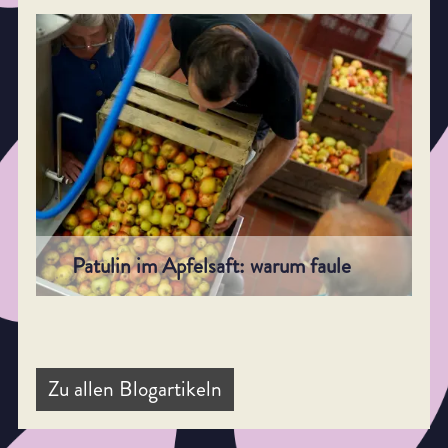
Bodensatz dazugehört
Naturtrüber Apfelsaft mit Bodensatz ist kein Fehler
— er ist die Frucht. Warum klarer Saft oft mit
Gelatine geschönt wird und unserer nicht.
Mehr erfahren
Patulin im Apfelsaft: warum faule
Äpfel nicht in den Saft dürfen
Patulin ist ein Schimmelgift aus faulem Obst — und es
Zu allen Blogartikeln
zieht in den ganzen Saft. Warum wir nur gesunde,
reife Äpfel pressen.